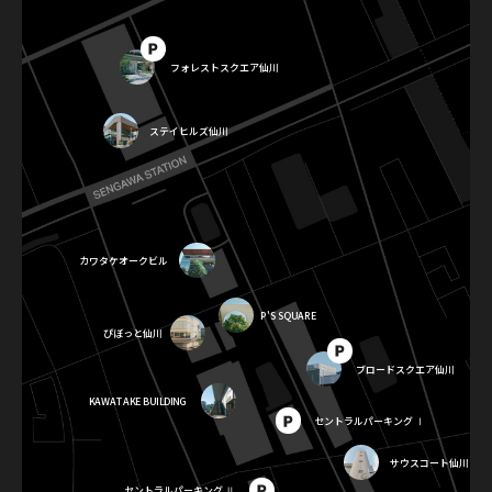
フォレストスクエア仙川
ステイヒルズ仙川
カワタケオークビル
P'S SQUARE
ぴぼっと仙川
ブロードスクエア仙川
KAWATAKE BUILDING
セントラルパーキング Ⅰ
サウスコート仙川
セントラルパーキング Ⅱ