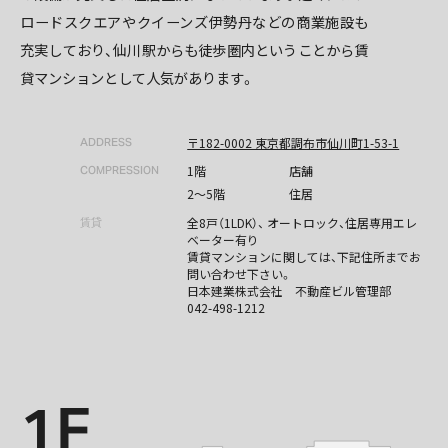
ロードスクエアやクイーンズ伊勢丹などの商業施設も
充実しており、仙川駅からも徒歩圏内ということから賃
貸マンションとして人気があります。
〒182-0002 東京都調布市仙川町1-53-1
ADDRESS
1階
店舗
COMPRESSION
2〜5階
住居
全8戸（1LDK）、 オートロック、住居専用エレ
賃貸
ベーター有り
賃貸マンションに関しては、下記住所までお
問い合わせ下さい。
日本建業株式会社 不動産ビル管理部
042-498-1212
1F